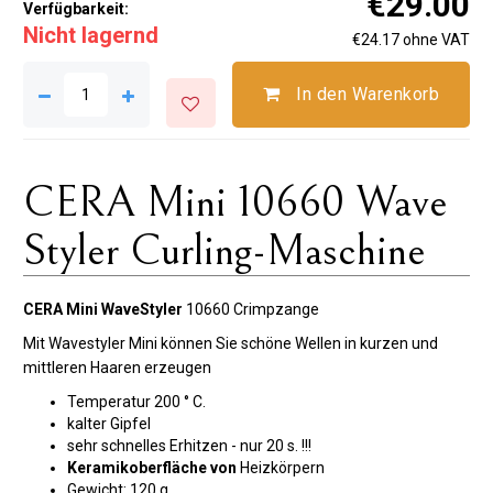
€29.00
Verfügbarkeit:
Nicht lagernd
€24.17 ohne VAT
In den Warenkorb
CERA Mini 10660 Wave
Styler Curling-Maschine
CERA Mini WaveStyler
10660
Crimpzange
Mit
Wavestyler
Mini können
Sie
schöne
Wellen in
kurzen
und
mittleren Haaren
erzeugen
Temperatur 200 ° C.
kalter Gipfel
sehr schnelles Erhitzen - nur 20 s. !!!
Keramikoberfläche von
Heizkörpern
Gewicht: 120 g