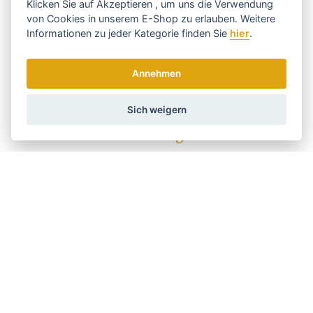
Für Haare
JA
Klicken Sie auf
Akzeptieren
, um uns die Verwendung
von Cookies in unserem E-Shop zu erlauben. Weitere
Für Kinder
JA
Informationen zu jeder Kategorie finden Sie
hier
.
Werkstoff
Mit Naturborsten
JA
Annehmen
Holen Sie sich die besten Angebote
Sich weigern
rechtzeitig ...
Wir senden einmal pro Woche Nachrichten und Rabatte.
Wie verwenden wir Ihre Daten?
Versand und Zahlung
Blog
Scharfen