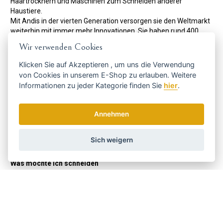
Haartrocknern und Maschinen zum Schneiden anderer
Haustiere.
Mit Andis in der vierten Generation versorgen sie den Weltmarkt
weiterhin mit immer mehr Innovationen. Sie haben rund 400
Mitarbeiter und exportieren in 90 Länder.
Wir verwenden Cookies
Ihre leisen, leichten und leistungsstarken Maschinen,
Haartrockner, Lockenstäbe und andere Friseurartikel sind unter
Klicken Sie auf
Akzeptieren
, um uns die Verwendung
Fachleuten zu einem echten Phänomen geworden.
von Cookies in unserem E-Shop zu erlauben. Weitere
Code:
Informationen zu jeder Kategorie finden Sie
hier
.
74135
Hersteller
ANDIS
Schnittbreite:
38 mm
Annehmen
Passend für:
professionelle Verwendung
Farbe:
schwarz
Sich weigern
Masse:
221 g
Was möchte ich schneiden
Haare
JA
Aufladen
Akkumaschienen
JA
Maschieneneinstellung