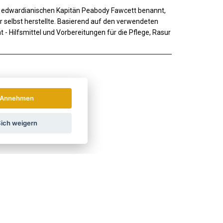
dem edwardianischen Kapitän Peabody Fawcett benannt,
r selbst herstellte. Basierend auf den verwendeten
 - Hilfsmittel und Vorbereitungen für die Pflege, Rasur
Annehmen
ich weigern
hrichten und Rabatte.
Wie verwenden wir Ihre Daten?
LAND
ÖSTERREICH
POLSKA