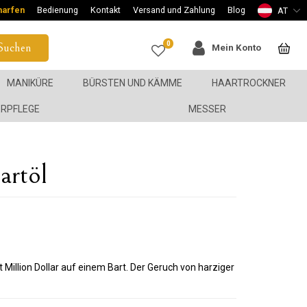
harfen
Bedienung
Kontakt
Versand und Zahlung
Blog
AT
0
Suchen
Mein Konto
MANIKÜRE
BÜRSTEN UND KÄMME
HAARTROCKNER
ERPFLEGE
MESSER
artöl
Million Dollar auf einem Bart. Der Geruch von harziger