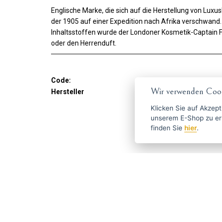
Englische Marke, die sich auf die Herstellung von Lu
der 1905 auf einer Expedition nach Afrika verschwand.
Inhaltsstoffen wurde der Londoner Kosmetik-Captain Faw
oder den Herrenduft.
Code:
Cpt.
Wir verwenden Cook
Hersteller
Captain Fawcett
Klicken Sie auf
Akzept
unserem E-Shop zu erlauben. Weitere Informationen 
finden Sie
hier
.
Holen Sie sich die besten An
ČESKY
ENGLISH
P