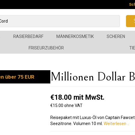
Sc
R
RASIERBEDARF
MÄNNERKOSMETIK
SCHEREN
FRISEURZUBEHÖR
TI
Millionen Dollar B
en über 75 EUR
€18.00 mit MwSt.
€15.00 ohne VAT
Reisepaket mit Luxus-Öl von Captain Fawcett 
Seezitrone. Volumen 10 ml.
Weiterlesen ..