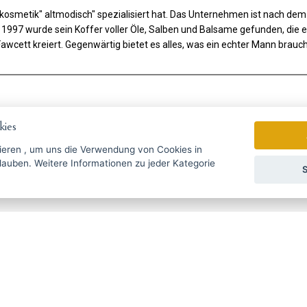
xuskosmetik" altmodisch" spezialisiert hat. Das Unternehmen ist nach 
 1997 wurde sein Koffer voller Öle, Salben und Balsame gefunden, die e
cett kreiert. Gegenwärtig bietet es alles, was ein echter Mann braucht
ies
ieren
, um uns die Verwendung von Cookies in
zu jeder Kategorie
S
gebote rechtzeitig ...
Wir senden einmal pro Woche Nac
УССКИЙ
SLOVENSKO
DEUTSCH