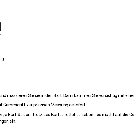
l
l
ng
 und massieren Sie sie in den Bart. Dann kämmen Sie vorsichtig mit ei
mit Gummigriff zur präzisen Messung geliefert.
zige Bart-Saison. Trotz des Bartes rettet es Leben - es macht auf d
ngen ein.