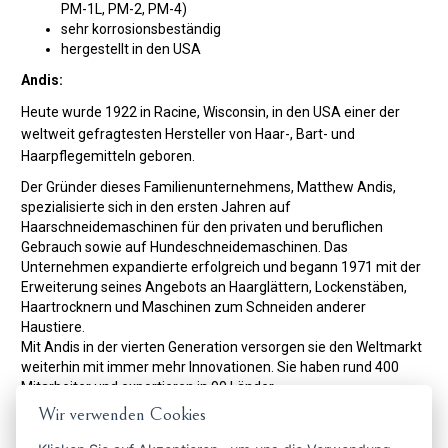
PM-1L, PM-2, PM-4)
sehr korrosionsbeständig
hergestellt in den USA
Andis:
Heute wurde 1922 in Racine, Wisconsin, in den USA einer der
weltweit gefragtesten Hersteller von Haar-, Bart- und
Haarpflegemitteln geboren.
Der Gründer dieses Familienunternehmens, Matthew Andis,
spezialisierte sich in den ersten Jahren auf
Haarschneidemaschinen für den privaten und beruflichen
Gebrauch sowie auf Hundeschneidemaschinen. Das
Unternehmen expandierte erfolgreich und begann 1971 mit der
Erweiterung seines Angebots an Haarglättern, Lockenstäben,
Haartrocknern und Maschinen zum Schneiden anderer
Haustiere.
Mit Andis in der vierten Generation versorgen sie den Weltmarkt
weiterhin mit immer mehr Innovationen. Sie haben rund 400
Mitarbeiter und exportieren in 90 Länder.
Ihre leisen, leichten und leistungsstarken Maschinen,
Wir verwenden Cookies
Haartrockner, Lockenstäbe und andere Friseurartikel sind unter
Fachleuten zu einem echten Phänomen geworden.