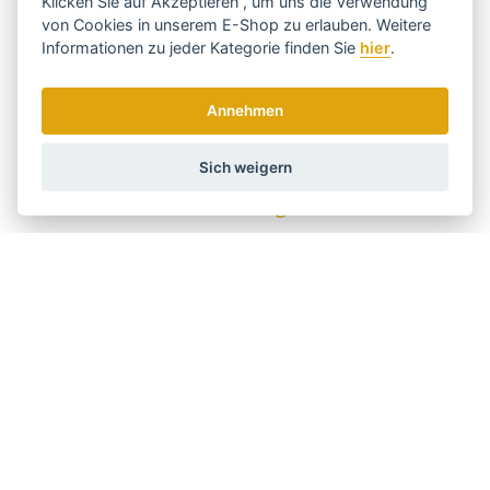
Klicken Sie auf
Akzeptieren
, um uns die Verwendung
von Cookies in unserem E-Shop zu erlauben. Weitere
Informationen zu jeder Kategorie finden Sie
hier
.
Code:
23435
Hersteller
ANDIS
Annehmen
Holen Sie sich die besten Angebote
Sich weigern
rechtzeitig ...
Wir senden einmal pro Woche Nachrichten und Rabatte.
Wie verwenden wir Ihre Daten?
Versand und Zahlung
Blog
Scharfen