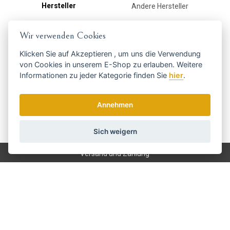
Hersteller
Andere Hersteller
Wir verwenden Cookies
Holen Sie sich die besten Angebote
Klicken Sie auf
Akzeptieren
, um uns die Verwendung
rechtzeitig ...
von Cookies in unserem E-Shop zu erlauben. Weitere
Informationen zu jeder Kategorie finden Sie
hier
.
Annehmen
Sich weigern
Wir senden einmal pro Woche Nachrichten und Rabatte.
Wie verwenden wir Ihre Daten?
Versand und Zahlung
Blog
Scharfen
Bedienung
Kontakt