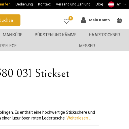
harfen
Bedienung
Kontakt
Versand und Zahlung
Blog
AT
0
Suchen
Mein Konto
MANIKÜRE
BÜRSTEN UND KÄMME
HAARTROCKNER
ERPFLEGE
MESSER
0 031 Stickset
lingen. Es enthält eine hochwertige Stickschere und
n einer luxuriösen roten Ledertasche.
Weiterlesen ..