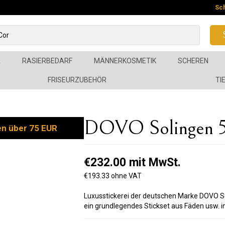
Sc
R
RASIERBEDARF
MÄNNERKOSMETIK
SCHEREN
FRISEURZUBEHÖR
TI
DOVO Solingen 58
en über 75 EUR
€232.00 mit MwSt.
€193.33 ohne VAT
Luxusstickerei der deutschen Marke DOVO So
ein grundlegendes Stickset aus Fäden usw. i