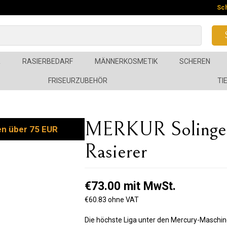
Sc
R
RASIERBEDARF
MÄNNERKOSMETIK
SCHEREN
FRISEURZUBEHÖR
TI
MERKUR Solinge
en über 75 EUR
Rasierer
€73.00 mit MwSt.
€60.83 ohne VAT
Die höchste Liga unter den Mercury-Maschinen