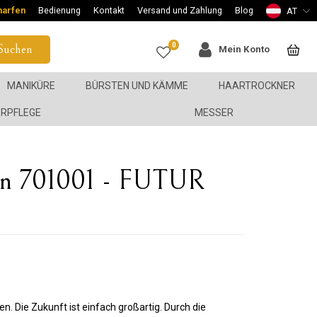
harfen
Bedienung
Kontakt
Versand und Zahlung
Blog
AT
0
Suchen
Mein Konto
MANIKÜRE
BÜRSTEN UND KÄMME
HAARTROCKNER
ERPFLEGE
MESSER
n 701001 - FUTUR
. Die Zukunft ist einfach großartig. Durch die