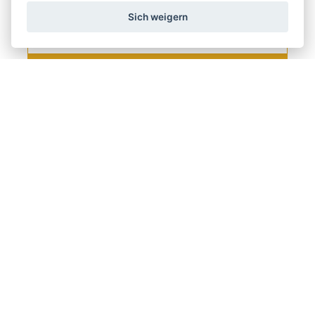
Sich weigern
Wir senden einmal pro Woche Nachrichten und Rabatte.
Wie verwenden wir Ihre Daten?
Versand und Zahlung
Blog
Scharfen
Bedienung
Kontakt
Über uns
Geschäftsbedingungen
GDPR