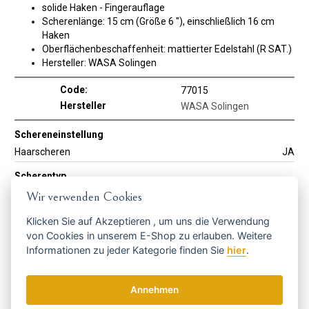
solide Haken - Fingerauflage
Scherenlänge: 15 cm (Größe 6 "), einschließlich 16 cm
Haken
Oberflächenbeschaffenheit: mattierter Edelstahl (R SAT.)
Hersteller: WASA Solingen
Code:
77015
Hersteller
WASA Solingen
Schereneinstellung
Haarscheren
JA
Scherentyp
Modellierscheren
JA
Wir verwenden Cookies
Größe
Klicken Sie auf
Akzeptieren
, um uns die Verwendung
6"
JA
von Cookies in unserem E-Shop zu erlauben. Weitere
Informationen zu jeder Kategorie finden Sie
hier
.
Holen Sie sich die besten Angebote
Annehmen
rechtzeitig ...