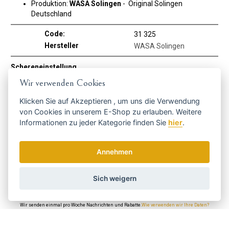
Produktion:
WASA Solingen
-
Original Solingen
Deutschland
Code:
31 325
Hersteller
WASA Solingen
Schereneinstellung
Zum Sticken
JA
Wir verwenden Cookies
Klicken Sie auf
Akzeptieren
, um uns die Verwendung
Holen Sie sich die besten Angebote
von Cookies in unserem E-Shop zu erlauben. Weitere
Informationen zu jeder Kategorie finden Sie
hier
.
rechtzeitig ...
Annehmen
Sich weigern
Wir senden einmal pro Woche Nachrichten und Rabatte.
Wie verwenden wir Ihre Daten?
Versand und Zahlung