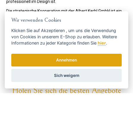
professionell im Design ist.
Die strategische Kooperation mit der Albert Kerbl GmbH ist ein
weiterer Meilenstein in der Entwicklung von Aesculap. Die Allianz
Wir verwenden Cookies
zwischen Aesculap und Kerbl in diesem Bereich ebnet der Marke
Klicken Sie auf
Akzeptieren
, um uns die Verwendung
Aesculap den Weg für einen neuen Wachstumssprung. In
von Cookies in unserem E-Shop zu erlauben. Weitere
Zukunft planen diese Marken, gemeinsam an der Entwicklung
Informationen zu jeder Kategorie finden Sie
hier
.
neuer Produkte für alle Arten von Benutzergruppen wie
Landwirte, Tierärzte, Hundepfleger, Pferdebesitzer usw.
Annehmen
Code:
GT402
Hersteller
AESCULAP
Sich weigern
Holen Sie sich die besten Angebote
rechtzeitig ...