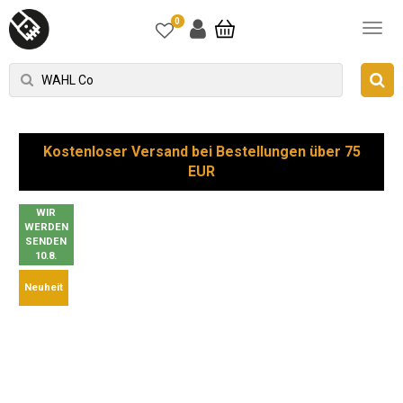
0
Kostenloser Versand bei Bestellungen über 75
EUR
WIR
WERDEN
SENDEN
10.8.
Neuheit