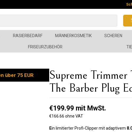
Sc
R
RASIERBEDARF
MÄNNERKOSMETIK
SCHEREN
FRISEURZUBEHÖR
TI
Supreme Trimmer
en über 75 EUR
The Barber Plug Ed
€199.99 mit MwSt.
€166.66 ohne VAT
E
in limitierter Profi-Clipper mit adaptivem
8.