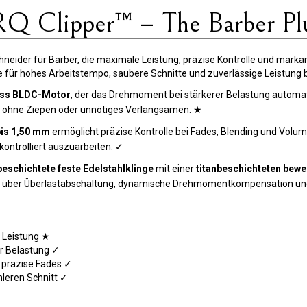
 Clipper™ – The Barber Plu
chneider für Barber, die maximale Leistung, präzise Kontrolle und marka
 für hohes Arbeitstempo, saubere Schnitte und zuverlässige Leistung 
less BLDC-Motor
, der das Drehmoment bei stärkerer Belastung automati
äßig ohne Ziepen oder unnötiges Verlangsamen. ★
bis 1,50 mm
ermöglicht präzise Kontrolle bei Fades, Blending und Volu
ontrolliert auszuarbeiten. ✓
eschichtete feste Edelstahlklinge
mit einer
titanbeschichteten bewe
per über Überlastabschaltung, dynamische Drehmomentkompensation un
e Leistung ★
r Belastung ✓
 präzise Fades ✓
hleren Schnitt ✓