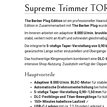
Supreme Trimmer TORQ
The Barber Plug Edition
ist ein professioneller Haars
Edition in Zusammenarbeit mit
The Barber Plug
wurde
Im Inneren arbeitet ein adaptiver
8.000 U/min. brush
stabil, verliert nicht an Kraft und schneidet gleichm
Die integrierte
5-stufige Taper-Verstellung von 0,90 
gewünschte Länge sicher einzustellen und Übergänge k
Das hochwertige Klingensystem kombiniert eine
DLC-b
intensive Shop-Nutzung. Zusätzlich verfügt der Clip
Hauptvorteile
Adaptiver 8.000 U/min. BLDC-Motor
für stabil
Automatische Drehmomenterhöhung
bei hohe
5-stufige Taper-Verstellung 0,90–1,50 mm
für
DLC-Festklinge und Titan-Bewegklinge
für kü
150+ Minuten kabellose Laufzeit
✓
USB-C-Ladung
mit ca. 2,5 Stunden Ladezeit +