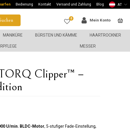
harfen
Bedienung
Kontakt
Versand und Zahlung
Blog
AT
0
Suchen
Mein Konto
MANIKÜRE
BÜRSTEN UND KÄMME
HAARTROCKNER
ERPFLEGE
MESSER
 TORQ Clipper™ –
ition
000 U/min. BLDC-Motor
, 5-stufiger Fade-Einstellung,