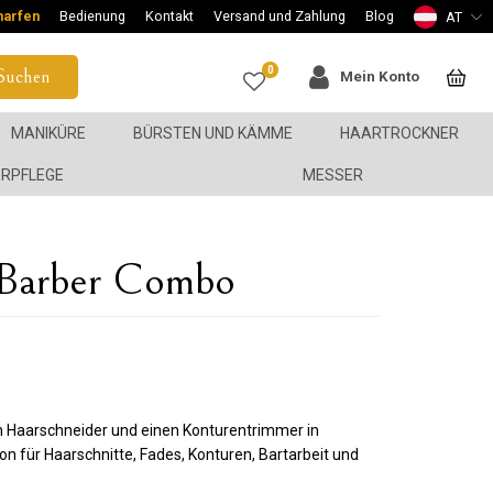
harfen
Bedienung
Kontakt
Versand und Zahlung
Blog
AT
0
Suchen
Mein Konto
MANIKÜRE
BÜRSTEN UND KÄMME
HAARTROCKNER
ERPFLEGE
MESSER
 Barber Combo
en Haarschneider und einen Konturentrimmer in
on für Haarschnitte, Fades, Konturen, Bartarbeit und