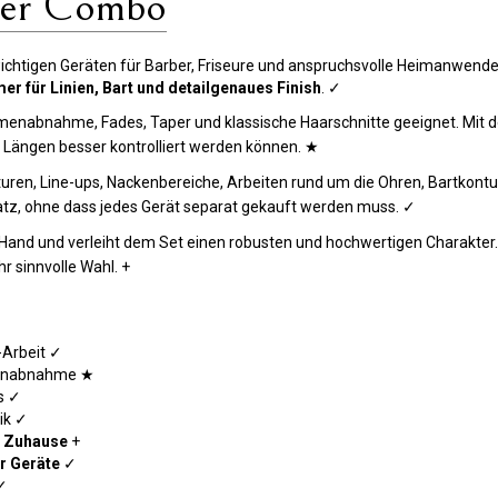
ber Combo
 wichtigen Geräten für Barber, Friseure und anspruchsvolle Heimanwende
er für Linien, Bart und detailgenaues Finish
. ✓
menabnahme, Fades, Taper und klassische Haarschnitte geeignet. Mit dem
Längen besser kontrolliert werden können. ★
nturen, Line-ups, Nackenbereiche, Arbeiten rund um die Ohren, Bartkont
satz, ohne dass jedes Gerät separat gekauft werden muss. ✓
der Hand und verleiht dem Set einen robusten und hochwertigen Charakter
r sinnvolle Wahl. +
-Arbeit ✓
umenabnahme ★
ls ✓
ik ✓
d Zuhause
+
r Geräte
✓
✓