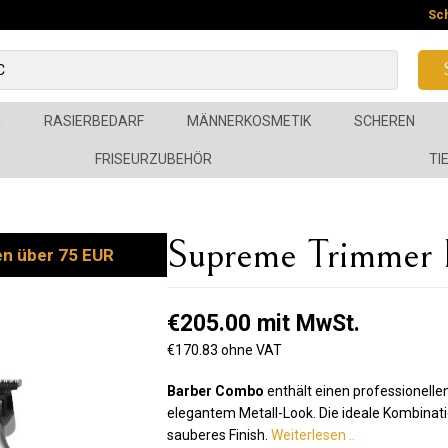
Sc
R
RASIERBEDARF
MÄNNERKOSMETIK
SCHEREN
FRISEURZUBEHÖR
TI
Supreme Trimmer
en über 75 EUR
€205.00 mit MwSt.
€170.83 ohne VAT
Barber Combo
enthält einen professionell
elegantem Metall-Look. Die ideale Kombinati
sauberes Finish.
Weiterlesen ..