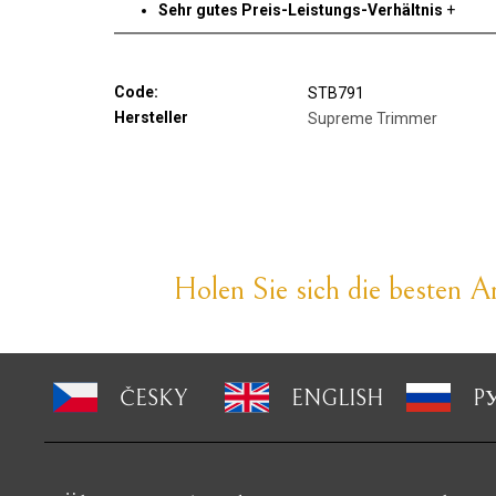
Sehr gutes Preis-Leistungs-Verhältnis
+
Code:
STB791
Hersteller
Supreme Trimmer
Holen Sie sich die besten An
ČESKY
ENGLISH
P