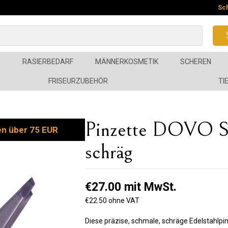
Sc
R
RASIERBEDARF
MÄNNERKOSMETIK
SCHEREN
FRISEURZUBEHÖR
TI
Pinzette DOVO So
en über 75 EUR
schräg
€27.00 mit MwSt.
€22.50 ohne VAT
Diese präzise, schmale, schräge Edelstahlpi