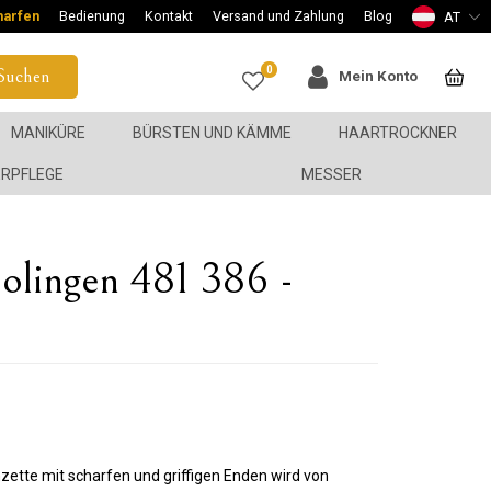
harfen
Bedienung
Kontakt
Versand und Zahlung
Blog
AT
0
Suchen
Mein Konto
MANIKÜRE
BÜRSTEN UND KÄMME
HAARTROCKNER
ERPFLEGE
MESSER
lingen 481 386 -
nzette mit scharfen und griffigen Enden wird von