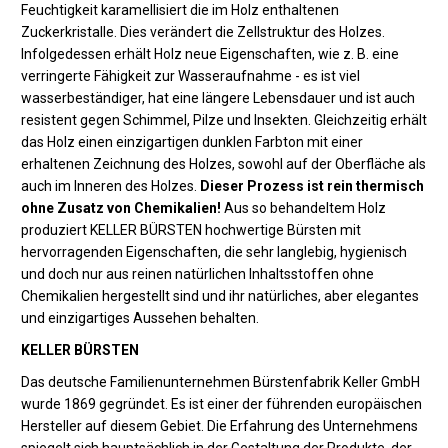
Feuchtigkeit karamellisiert die im Holz enthaltenen
Zuckerkristalle. Dies verändert die Zellstruktur des Holzes.
Infolgedessen erhält Holz neue Eigenschaften, wie z. B. eine
verringerte Fähigkeit zur Wasseraufnahme - es ist viel
wasserbeständiger, hat eine längere Lebensdauer und ist auch
resistent gegen Schimmel, Pilze und Insekten. Gleichzeitig erhält
das Holz einen einzigartigen dunklen Farbton mit einer
erhaltenen Zeichnung des Holzes, sowohl auf der Oberfläche als
auch im Inneren des Holzes.
Dieser Prozess ist rein thermisch
ohne Zusatz von Chemikalien!
Aus so behandeltem Holz
produziert KELLER BÜRSTEN hochwertige Bürsten mit
hervorragenden Eigenschaften, die sehr langlebig, hygienisch
und doch nur aus reinen natürlichen Inhaltsstoffen ohne
Chemikalien hergestellt sind und ihr natürliches, aber elegantes
und einzigartiges Aussehen behalten.
KELLER BÜRSTEN
Das deutsche Familienunternehmen Bürstenfabrik Keller GmbH
wurde 1869 gegründet. Es ist einer der führenden europäischen
Hersteller auf diesem Gebiet. Die Erfahrung des Unternehmens
spiegelt sich hauptsächlich in der Gestaltung der Produkte, der