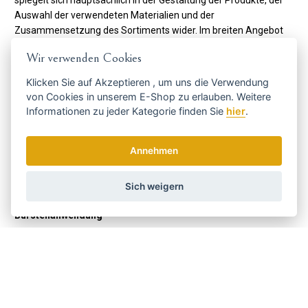
Auswahl der verwendeten Materialien und der
Zusammensetzung des Sortiments wider. Im breiten Angebot
finden Sie runde Holzblasbürsten, flache Holzbürsten mit
Wir verwenden Cookies
Naturborsten, flache und runde Kunststoffbürsten mit Polyamid.
Borsten. Keller spiegelt die Anforderungen an Produkte im 21.
Klicken Sie auf
Akzeptieren
, um uns die Verwendung
Jahrhundert mit einer stärkeren Kundenorientierung wider. Die
von Cookies in unserem E-Shop zu erlauben. Weitere
hohe Priorität des Unternehmens liegt auf
ökologischen und
Informationen zu jeder Kategorie finden Sie
hier
.
ethischen
Grundsätzen. Seit 2008 sind sie FSC®-zertifiziert.
Annehmen
Code:
009 30 40
Hersteller
Sich weigern
Keller Bürsten
Bürstenanwendung
Für Haare
JA
Werkstoff
Aus Holz
JA
Mit Naturborsten
JA