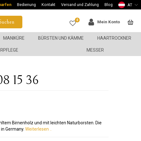
harfen
Bedienung
Kontakt
Versand und Zahlung
Blog
AT
0
Suchen
Mein Konto
MANIKÜRE
BÜRSTEN UND KÄMME
HAARTROCKNER
ERPFLEGE
MESSER
08 15 36
ltem Birnenholz und mit leichten Naturborsten. Die
 in Germany.
Weiterlesen ..