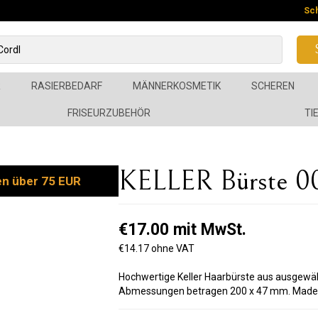
Sc
R
RASIERBEDARF
MÄNNERKOSMETIK
SCHEREN
FRISEURZUBEHÖR
TI
KELLER Bürste 0
en über 75 EUR
€17.00 mit MwSt.
€14.17 ohne VAT
Hochwertige Keller Haarbürste aus ausgewäh
Abmessungen betragen 200 x 47 mm. Made