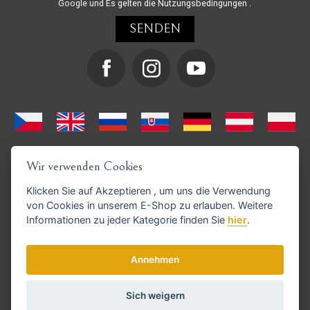
Google und
Es gelten die Nutzungsbedingungen
.
Wir verwenden Cookies
Klicken Sie auf
Akzeptieren
, um uns die Verwendung
von Cookies in unserem E-Shop zu erlauben. Weitere
Informationen zu jeder Kategorie finden Sie
hier
.
GoPay-Zahlungen möglich
Annehmen
Sich weigern
© Copyright 2026 haarschneide-maschinen.at