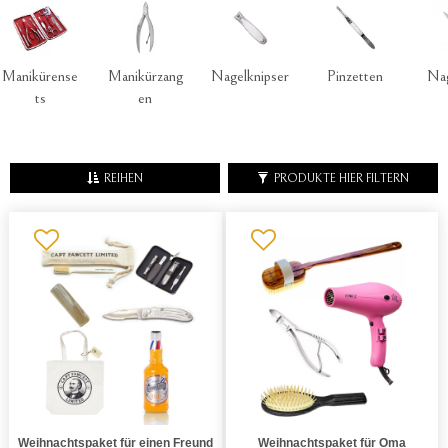
Manikürense
Manikürzang
Nagelknipser
Pinzetten
Nag
ts
en
REIHEN
PRODUKTE HIER FILTERN
Weihnachtspaket für einen Freund
Weihnachtspaket für Oma