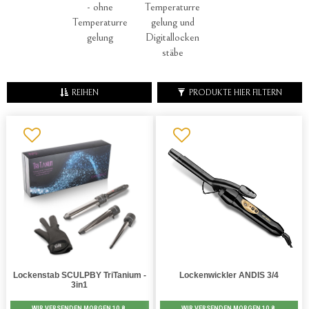
- ohne
Temperaturre
Temperaturre
gelung und
gelung
Digitallocken
stäbe
REIHEN
PRODUKTE HIER FILTERN
Lockenstab SCULPBY TriTanium -
Lockenwickler ANDIS 3/4
3in1
WIR VERSENDEN MORGEN 10.8.
WIR VERSENDEN MORGEN 10.8.