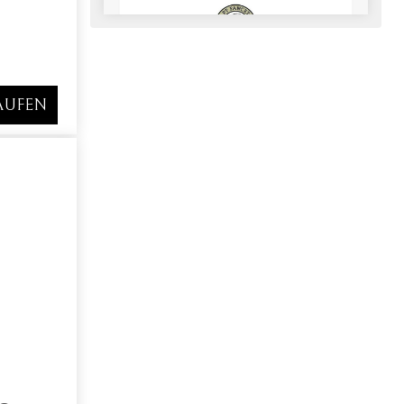
Captain Fawcett
AUFEN