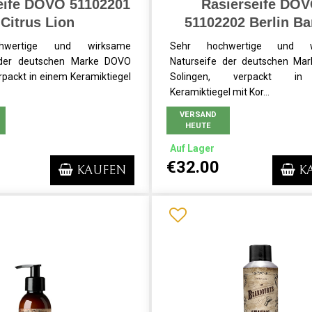
eife DOVO 51102201
Rasierseife DO
Citrus Lion
51102202 Berlin Ba
hwertige und wirksame
Sehr hochwertige und w
 der deutschen Marke DOVO
Naturseife der deutschen Ma
rpackt in einem Keramiktiegel
Solingen, verpackt i
Keramiktiegel mit Kor...
VERSAND
HEUTE
Auf Lager
€32.00
KAUFEN
K