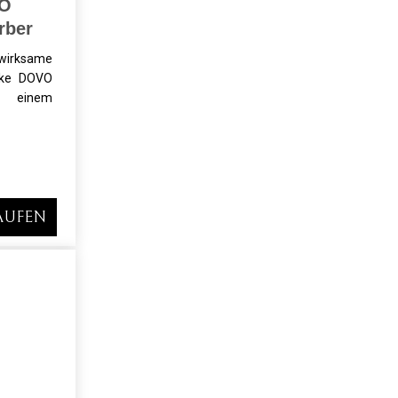
VO
rber
irksame
rke DOVO
n einem
AUFEN