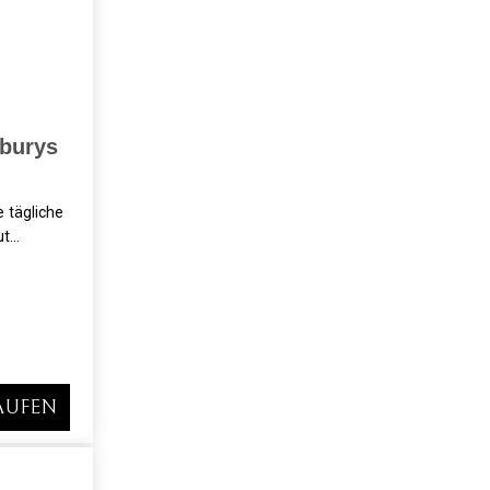
burys
 tägliche
...
AUFEN