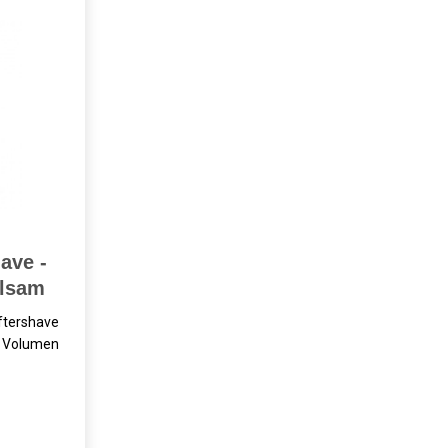
ave -
alsam
tershave
 Volumen