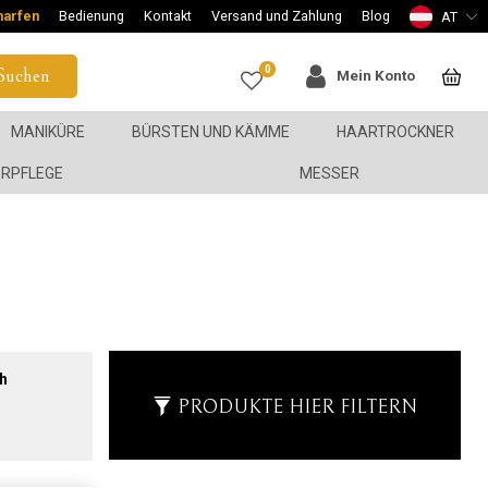
harfen
Bedienung
Kontakt
Versand und Zahlung
Blog
AT
0
Suchen
Mein Konto
MANIKÜRE
BÜRSTEN UND KÄMME
HAARTROCKNER
ERPFLEGE
MESSER
h
PRODUKTE HIER FILTERN