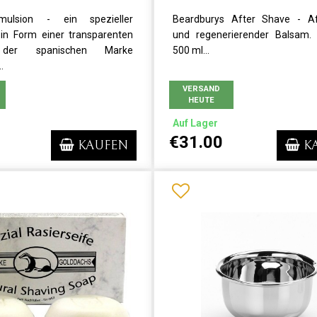
mulsion - ein spezieller
Beardburys After Shave - Af
in Form einer transparenten
und regenerierender Balsam.
 der spanischen Marke
500 ml...
.
VERSAND
HEUTE
Auf Lager
€31.00
KAUFEN
K