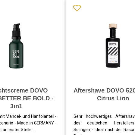
chtscreme DOVO
Aftershave DOVO 52
BETTER BE BOLD -
Citrus Lion
3in1
it Mandel- und Hanfölanteil -
Sehr hochwertiges Aftershav
cenario - Made in GERMANY -
des deutschen Herstelle
 an erster Stelle!...
Solingen - ideal nach der Rasu