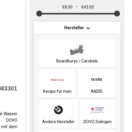
-
€8.00
€43.00
Hersteller
Beardburys / Carobels
083301
Recipe for men
ANDIS
e-Wasser
rs DOVO
Andere Hersteller
DOVO Solingen
r mit dem