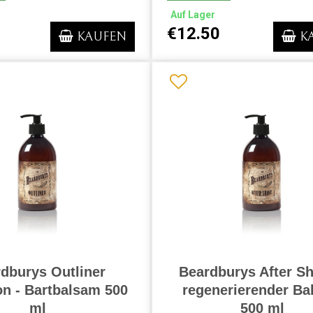
Auf Lager
€12.50
KAUFEN
K
dburys Outliner
Beardburys After Sh
n - Bartbalsam 500
regenerierender B
ml
500 ml