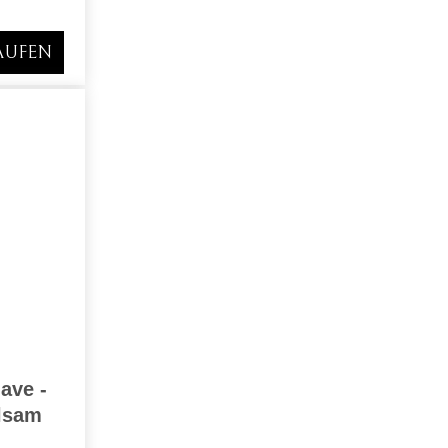
AUFEN
ave -
alsam