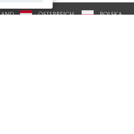
LAND
ÖSTERREICH
POLSKA
Verbinden Sie sich mit uns:
Verpassen Sie keine Neuigkeiten
und die
d
Es gelten