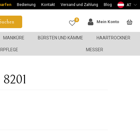
harfen
Bedienung
Kontakt
Versand und Zahlung
Blog
AT
0
Suchen
Mein Konto
MANIKÜRE
BÜRSTEN UND KÄMME
HAARTROCKNER
ERPFLEGE
MESSER
S 8201