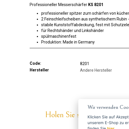
Professioneller Messerschärfer
KS 8201
professioneller spitzer zum schärfen von küch
2 Feinschleifscheiben aus synthetischem Rubin 
stabile Kunststoffabdeckung, fest mit Schutz
für Rechtshänder und Linkshänder
spülmaschinenfest
Produktion: Made in Germany
Code:
8201
Hersteller
Andere Hersteller
Wir verwenden Cook
Holen Sie sich die besten An
Klicken Sie auf
Akzept
unserem E-Shop zu erlauben. Weitere Informationen 
finden Sie
hier
.