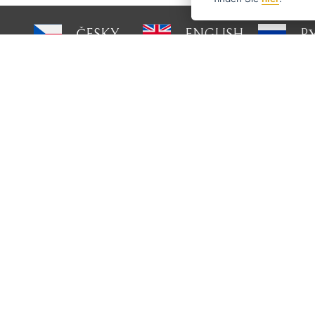
ČESKY
ENGLISH
P
Über Haarschneide-
Haben S
maschinen.at
info
Versand und Zahlung
Blog
Scharfen
Bedienung
Kontakt
Über uns
Geschäftsbedingungen
GDPR