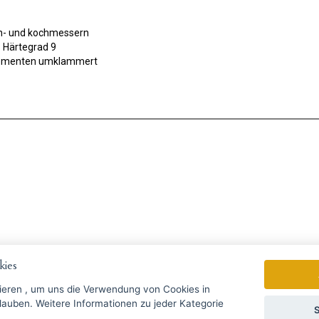
en- und kochmessern
- Härtegrad 9
elementen umklammert
ies
gebote rechtzeitig ...
ieren
, um uns die Verwendung von Cookies in
zu jeder Kategorie
S
Wir senden einmal pro Woche Nac