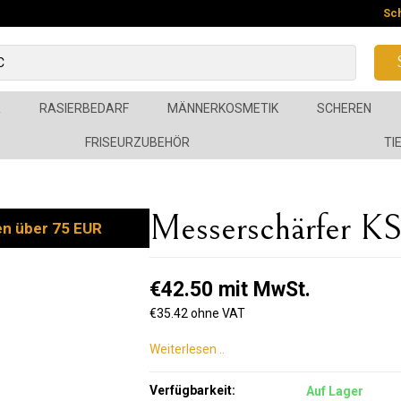
Sc
R
RASIERBEDARF
MÄNNERKOSMETIK
SCHEREN
FRISEURZUBEHÖR
TI
Messerschärfer K
en über 75 EUR
€42.50 mit MwSt.
€35.42 ohne VAT
Weiterlesen ..
Verfügbarkeit:
Auf Lager