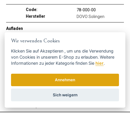
Code:
78-000-00
Hersteller
DOVO Solingen
Aufladen
Für Ihre Hände
JA
Wir verwenden Cookies
Klicken Sie auf
Akzeptieren
, um uns die Verwendung
Holen Sie sich die besten Angebote
von Cookies in unserem E-Shop zu erlauben. Weitere
rechtzeitig ...
Informationen zu jeder Kategorie finden Sie
hier
.
Annehmen
Sich weigern
Wir senden einmal pro Woche Nachrichten und Rabatte.
Wie verwenden wir Ihre Daten?
Versand und Zahlung
Blog