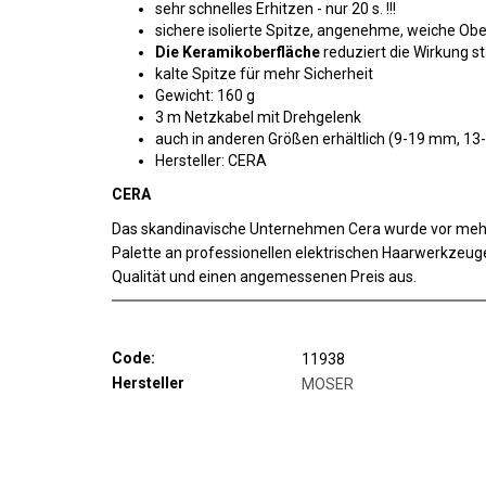
sehr schnelles Erhitzen - nur 20 s. !!!
sichere isolierte Spitze, angenehme, weiche Obe
Die Keramikoberfläche
reduziert die Wirkung st
kalte Spitze für mehr Sicherheit
Gewicht: 160 g
3 m Netzkabel mit Drehgelenk
auch in anderen Größen erhältlich (9-19 mm, 
Hersteller: CERA
CERA
Das skandinavische Unternehmen Cera wurde vor mehr a
Palette an professionellen elektrischen Haarwerkzeuge
Qualität und einen angemessenen Preis aus.
Code:
11938
Hersteller
MOSER