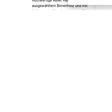
Hochwertige Keller Haarbürste aus
ausgewähltem Birnenholz und mit
leichten Naturborsten. Die
Abmessungen betragen 2...
WIR
WERDEN
SENDEN
10.8.
Auf Lager
€23.00
KAUFEN
Holen Sie sich die besten An