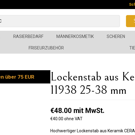
Sc
R
RASIERBEDARF
MÄNNERKOSMETIK
SCHEREN
FRISEURZUBEHÖR
TI
Lockenstab aus 
en über 75 EUR
11938 25-38 mm
€48.00 mit MwSt.
€40.00 ohne VAT
Hochwertiger Lockenstab aus Keramik CERA