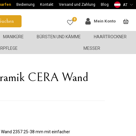
harfen
Bedienung
Kontakt
Versand und Zahlung
Blog
AT
0
Suchen
Mein Konto
MANIKÜRE
BÜRSTEN UND KÄMME
HAARTROCKNER
ERPFLEGE
MESSER
Keramik CERA Wand
 Wand 2357 25-38 mm mit einfacher