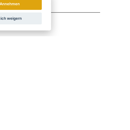
Annehmen
ich weigern
JA
hrichten und Rabatte.
Wie verwenden wir Ihre Daten?
LAND
ÖSTERREICH
POLSKA