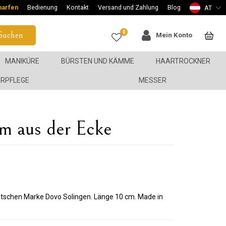
harfen
Bedienung
Kontakt
Versand und Zahlung
Blog
AT
0
Suchen
Mein Konto
MANIKÜRE
BÜRSTEN UND KÄMME
HAARTROCKNER
ERPFLEGE
MESSER
 aus der Ecke
tschen Marke Dovo Solingen. Länge 10 cm. Made in