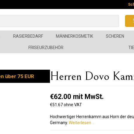
Sc
R
RASIERBEDARF
MÄNNERKOSMETIK
SCHEREN
FRISEURZUBEHÖR
TI
Herren Dovo Kamm
en über 75 EUR
€62.00 mit MwSt.
€51.67 ohne VAT
Hochwertiger Herrenkamm aus Horn der deu
Germany.
Weiterlesen ..