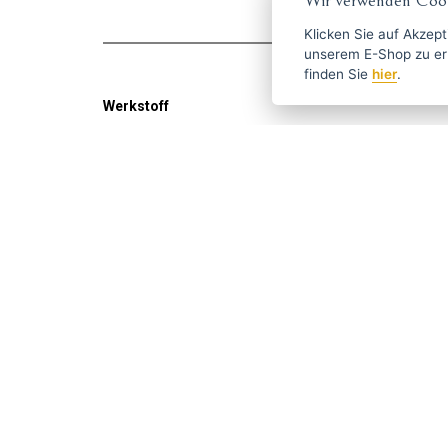
Wir verwenden Cook
Klicken Sie auf
Akzept
unserem E-Shop zu erlauben. Weitere Informationen 
finden Sie
hier
.
Werkstoff
Aus Holz
Holen Sie sich die besten An
ČESKY
ENGLISH
P