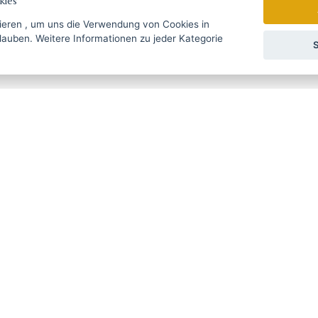
ies
ieren
, um uns die Verwendung von Cookies in
zu jeder Kategorie
S
gebote rechtzeitig ...
Wir senden einmal pro Woche Nac
УССКИЙ
SLOVENSKO
DEUTSCH