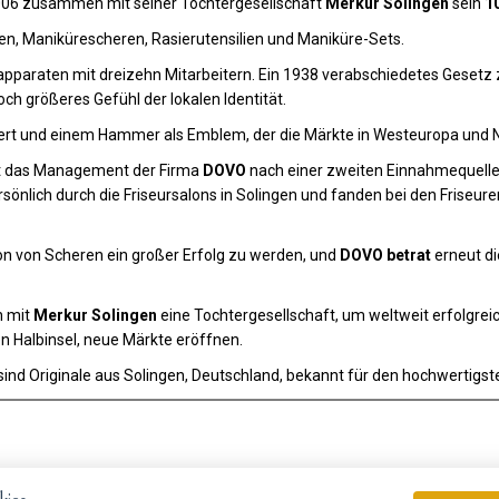
006 zusammen mit seiner Tochtergesellschaft
Merkur Solingen
sein
1
en, Manikürescheren, Rasierutensilien und Maniküre-Sets.
apparaten mit dreizehn Mitarbeitern. Ein 1938 verabschiedetes Geset
och größeres Gefühl der lokalen Identität.
rt und einem Hammer als Emblem, der die Märkte in Westeuropa und N
ht das Management der Firma
DOVO
nach einer zweiten Einnahmequelle 
sönlich durch die Friseursalons in Solingen und fanden bei den Friseur
on von Scheren ein großer Erfolg zu werden, und
DOVO betrat
erneut di
n mit
Merkur Solingen
eine Tochtergesellschaft, um weltweit erfolgrei
n Halbinsel, neue Märkte eröffnen.
sind Originale aus Solingen, Deutschland, bekannt für den hochwertigst