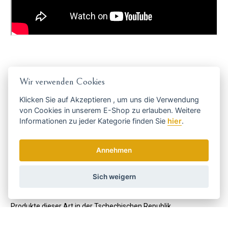
MOSER
Wir verwenden Cookies
Das 1946 gegründete deutsche Unternehmen ist heute einer der
Klicken Sie auf
Akzeptieren
, um uns die Verwendung
weltweit führenden Hersteller von Haarschneidemaschinen,
von Cookies in unserem E-Shop zu erlauben. Weitere
Haartrocknern, Bällen und Haarglättern.
Informationen zu jeder Kategorie finden Sie
hier
.
Seit 1996 ist MOSER Teil des multinationalen Unternehmens
WAHL Professional und gehört damit zum weltweit größten
Annehmen
Unternehmen, das Produkte für die professionelle und häusliche
Haarpflege herstellt.
Sich weigern
Moser-Scheren sind die meistverkauften und beliebtesten
Produkte dieser Art in der Tschechischen Republik.
Code:
1854-7041