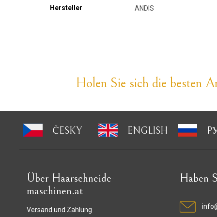
Hersteller
ANDIS
Holen Sie sich die besten An
ČESKY
ENGLISH
P
Über Haarschneide-
Haben S
maschinen.at
info
Versand und Zahlung