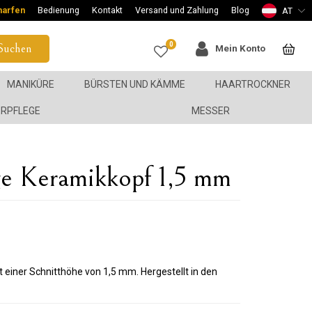
harfen
Bedienung
Kontakt
Versand und Zahlung
Blog
AT
0
Suchen
Mein Konto
MANIKÜRE
BÜRSTEN UND KÄMME
HAARTROCKNER
ERPFLEGE
MESSER
e Keramikkopf 1,5 mm
einer Schnitthöhe von 1,5 mm. Hergestellt in den