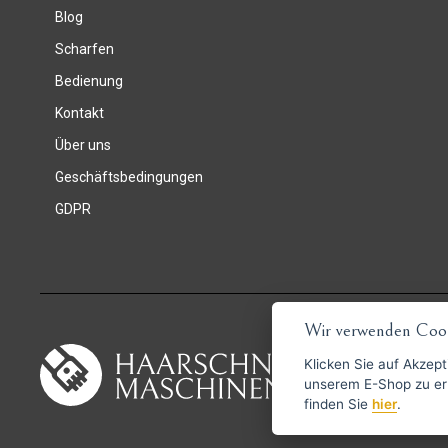
Blog
Scharfen
Bedienung
Kontakt
Über uns
Geschäftsbedingungen
GDPR
Wir verwenden Cook
Klicken Sie auf
Akzept
unserem E-Shop zu erlauben. Weitere Informationen 
finden Sie
hier
.