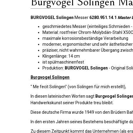
Burgvogel Solingen Mas
BURGVOGEL Solingen
Messer
6280.951.14.1
Master 
geschmiedetes Messer (einteiliges Schmieden - h
Material: rostfreier Chrom-Molybdän-Stahl X5
maximale korrosionsbeständige Verarbeitung
moderner, ergonomischer und sehr ästhetischer G
präziser, nicht wahrnehmbarer Übergang zwisch
Klingenlänge: 14 cm
ist spülmaschinenfest
Produktion:
BURGVOGEL Solingen
- Original So
Burgvogel Solingen
" Me fecit Solingen" (von Solingen für mich erstellt),
In diesen lateinischen Worten sagt
Burgvogel Solinge
Handwerkskunst seiner Produkte treu bleibt.
Diese deutsche Firma wurde 1949 von den Brüdern Bah
In den ersten Jahren seines Bestehens beschäftigte da
Zu diesem Zeitpunkt kommt das Unternehmen (als erste