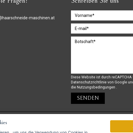
ie Fragen?
Schreiben Sie uns
@haarschneide-maschinen.at
Diese Website ist durch reCAPTCHA 
Datenschutzrichtlinie
von Google un
die Nutzungsbedingungen
.
ies
GoPay-Zahlungen möglich
ieren
, um uns die Verwendung von Cookies in