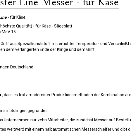
ter Line Messer - für Käse
Line
- für Käse
öchste Qualität) - für Käse - Sägeblatt
0CrMoV 15
riff aus Spezialkunststoff mit erhöhter Temperatur- und Verschleißfesti
en dem verlängerten Ende der Klinge und dem Griff
lingen Deutschland
n
, dass es trotz modernster Produktionsmethoden der Kombination au
ns in Solingen gegründet.
s Unternehmen nur zehn Mitarbeiter, die zunächst Messer auf Bestellun
s weltweit) mit einem halbautomatischen Messerschleifer und gibt dam