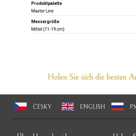
Produktpalette
Master Line
Messergröße
Mittel (11-19 cm)
Holen Sie sich die besten An
ČESKY
ENGLISH
P