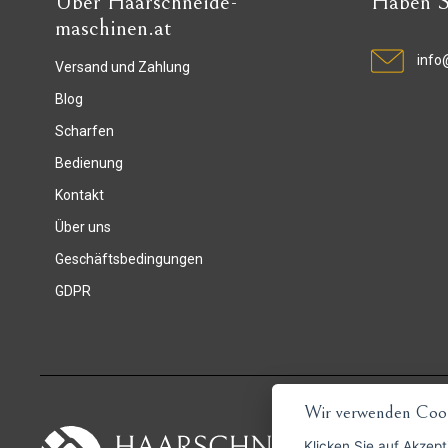
Über Haarschneide-
Haben S
maschinen.at
info
Versand und Zahlung
Blog
Scharfen
Bedienung
Kontakt
Über uns
Geschäftsbedingungen
GDPR
Wir verwenden Cook
Klicken Sie auf
Akzept