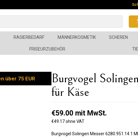
Sc
R
RASIERBEDARF
MÄNNERKOSMETIK
SCHEREN
FRISEURZUBEHÖR
TI
Burgvogel Solinge
en über 75 EUR
für Käse
€59.00 mit MwSt.
€49.17 ohne VAT
Burgvogel Solingen Messer 6280.951.14.1 ML