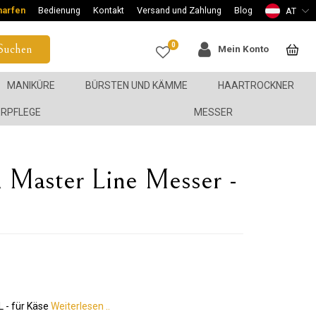
harfen
Bedienung
Kontakt
Versand und Zahlung
Blog
AT
0
Suchen
Mein Konto
MANIKÜRE
BÜRSTEN UND KÄMME
HAARTROCKNER
ERPFLEGE
MESSER
n Master Line Messer -
 - für Käse
Weiterlesen ..