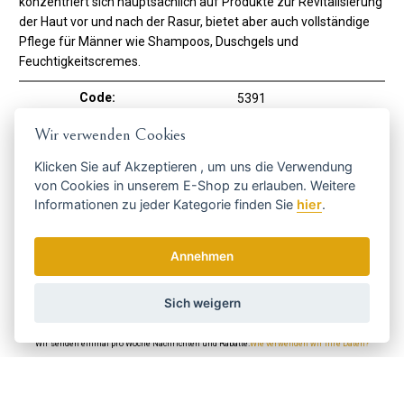
konzentriert sich hauptsächlich auf Produkte zur Revitalisierung
der Haut vor und nach der Rasur, bietet aber auch vollständige
Pflege für Männer wie Shampoos, Duschgels und
Feuchtigkeitscremes.
Code:
5391
Hersteller
Recipe for men
Wir verwenden Cookies
Klicken Sie auf
Akzeptieren
, um uns die Verwendung
Holen Sie sich die besten Angebote
von Cookies in unserem E-Shop zu erlauben. Weitere
Informationen zu jeder Kategorie finden Sie
hier
.
rechtzeitig ...
Annehmen
Sich weigern
Wir senden einmal pro Woche Nachrichten und Rabatte.
Wie verwenden wir Ihre Daten?
Versand und Zahlung