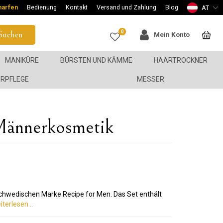
harfen
Bedienung
Kontakt
Versand und Zahlung
Blog
AT
0
Suchen
Mein Konto
MANIKÜRE
BÜRSTEN UND KÄMME
HAARTROCKNER
ERPFLEGE
MESSER
Männerkosmetik
chwedischen Marke Recipe for Men. Das Set enthält
iterlesen ..