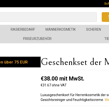
Sc
R
RASIERBEDARF
MÄNNERKOSMETIK
SCHEREN
FRISEURZUBEHÖR
TI
Geschenkset der 
en über 75 EUR
€38.00 mit MwSt.
€31.67 ohne VAT
Luxusgeschenkset für Herrenkosmetik der s
Gesichtsreiniger und Feuchtigkeitscreme.
We