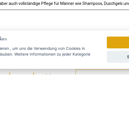
et aber auch vollständige Pflege für Männer wie Shampoos, Duschgels u
ies
ieren
, um uns die Verwendung von Cookies in
zu jeder Kategorie
S
gebote rechtzeitig ...
Wir senden einmal pro Woche Nac
УССКИЙ
SLOVENSKO
DEUTSCH