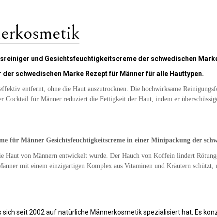
erkosmetik
sreiniger und Gesichtsfeuchtigkeitscreme der schwedischen Marke
 der schwedischen Marke Rezept für Männer für alle Hauttypen.
 effektiv entfernt, ohne die Haut auszutrocknen. Die hochwirksame Reinigungsfo
er Cocktail für Männer reduziert die Fettigkeit der Haut, indem er überschüss
me für Männer Gesichtsfeuchtigkeitscreme in einer Minipackung der sch
ür die Haut von Männern entwickelt wurde. Der Hauch von Koffein lindert Rötun
 Männer mit einem einzigartigen Komplex aus Vitaminen und Kräutern schützt, n
ich seit 2002 auf natürliche Männerkosmetik spezialisiert hat. Es konz