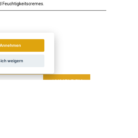
nd Feuchtigkeitscremes.
Annehmen
ich weigern
hrichten und Rabatte.
Wie verwenden wir Ihre Daten?
LAND
ÖSTERREICH
POLSKA