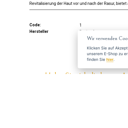
Revitalisierung der Haut vor und nach der Rasur, biet
Code:
1
Hersteller
Recipe for men
Wir verwenden Cook
Klicken Sie auf
Akzept
unserem E-Shop zu erlauben. Weitere Informationen 
finden Sie
hier
.
Holen Sie sich die besten An
ČESKY
ENGLISH
P