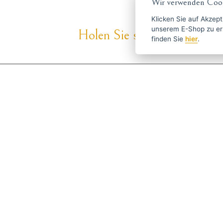
Wir verwenden Cook
Klicken Sie auf
Akzept
unserem E-Shop zu erlauben. Weitere Informationen 
Holen Sie sich die besten An
finden Sie
hier
.
ČESKY
ENGLISH
P
Über Haarschneide-
Haben S
maschinen.at
info
Versand und Zahlung
Blog
Scharfen
Bedienung