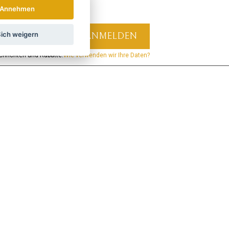
Annehmen
ich weigern
hrichten und Rabatte.
Wie verwenden wir Ihre Daten?
LAND
ÖSTERREICH
POLSKA
Verbinden Sie sich mit uns:
Verpassen Sie keine Neuigkeiten