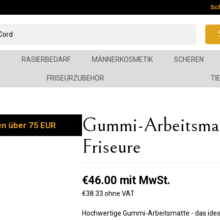
Sc
R
RASIERBEDARF
MÄNNERKOSMETIK
SCHEREN
FRISEURZUBEHÖR
TI
Gummi-Arbeitsmatt
en über 75 EUR
Friseure
€46.00 mit MwSt.
€38.33 ohne VAT
Hochwertige Gummi-Arbeitsmatte - das ideale