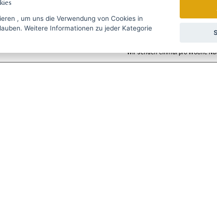
ies
ieren
, um uns die Verwendung von Cookies in
zu jeder Kategorie
gebote rechtzeitig ...
S
Wir senden einmal pro Woche Nac
УССКИЙ
SLOVENSKO
DEUTSCH
ie Fragen?
Schreiben Sie uns
@haarschneide-maschinen.at