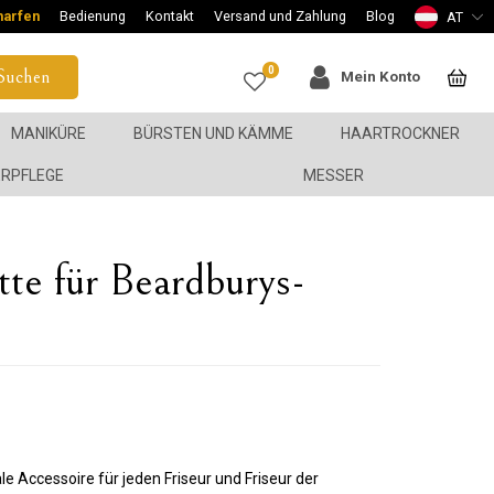
harfen
Bedienung
Kontakt
Versand und Zahlung
Blog
AT
0
Suchen
Mein Konto
MANIKÜRE
BÜRSTEN UND KÄMME
HAARTROCKNER
ERPFLEGE
MESSER
e für Beardburys-
 Accessoire für jeden Friseur und Friseur der