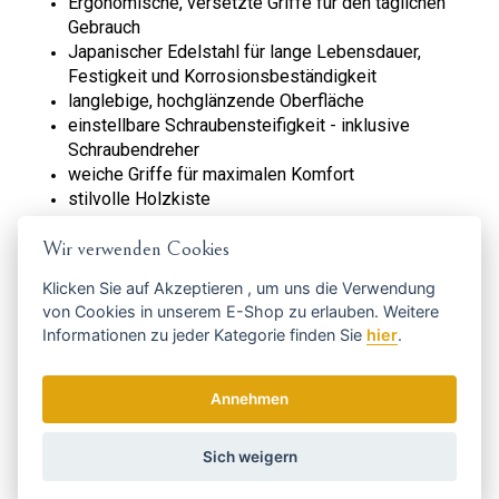
Ergonomische, versetzte Griffe für den täglichen
Gebrauch
Japanischer Edelstahl für lange Lebensdauer,
Festigkeit und Korrosionsbeständigkeit
langlebige, hochglänzende Oberfläche
einstellbare Schraubensteifigkeit - inklusive
Schraubendreher
weiche Griffe für maximalen Komfort
stilvolle Holzkiste
Code:
6,5
Wir verwenden Cookies
Hersteller
Beardburys / Carobels
Klicken Sie auf
Akzeptieren
, um uns die Verwendung
von Cookies in unserem E-Shop zu erlauben. Weitere
Informationen zu jeder Kategorie finden Sie
hier
.
Holen Sie sich die besten Angebote
rechtzeitig ...
Annehmen
Sich weigern