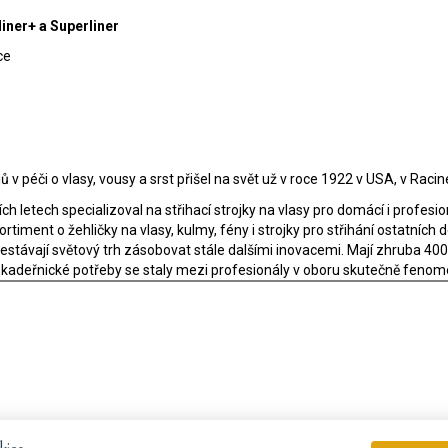
liner+ a Superliner
ice
v péči o vlasy, vousy a srst přišel na svět už v roce 1922 v USA, v Raci
h letech specializoval na střihací strojky na vlasy pro domácí i profesion
rtiment o žehličky na vlasy, kulmy, fény i strojky pro střihání ostatních 
řestávají světový trh zásobovat stále dalšími inovacemi. Mají zhruba 4
alší kadeřnické potřeby se staly mezi profesionály v oboru skutečně fen