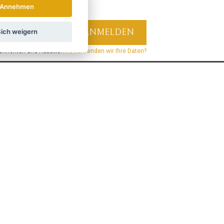
Annehmen
ich weigern
hrichten und Rabatte.
Wie verwenden wir Ihre Daten?
LAND
ÖSTERREICH
POLSKA
Verbinden Sie sich mit uns:
Verpassen Sie keine Neuigkeiten