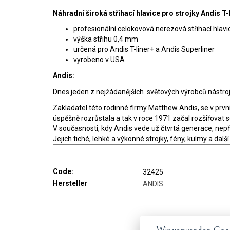
Náhradní široká střihací hlavice pro strojky Andis T-
profesionální celokovová nerezová střihací hlav
výška střihu 0,4 mm
určená pro Andis T-liner+ a Andis Superliner
vyrobeno v USA
Andis:
Dnes jeden z nejžádanějších světových výrobců nástrojů 
Zakladatel této rodinné firmy Matthew Andis, se v prvníc
úspěšně rozrůstala a tak v roce 1971 začal rozšiřovat so
V současnosti, kdy Andis vede už čtvrtá generace, nep
Jejich tiché, lehké a výkonné strojky, fény, kulmy a d
Code:
32425
Hersteller
ANDIS