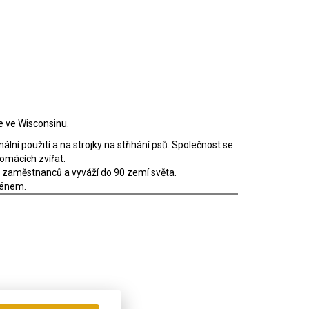
ne ve Wisconsinu.
ální použití a na strojky na střihání psů. Společnost se
domácích zvířat.
00 zaměstnanců a vyváží do 90 zemí světa.
oménem.