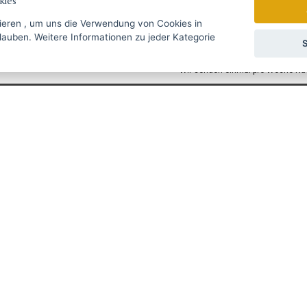
ies
ieren
, um uns die Verwendung von Cookies in
zu jeder Kategorie
gebote rechtzeitig ...
S
Wir senden einmal pro Woche Nac
УССКИЙ
SLOVENSKO
DEUTSCH
ie Fragen?
Schreiben Sie uns
@haarschneide-maschinen.at