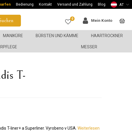
harfen
Bedienung
Kontakt
Versand und Zahlung
Blog
AT
0
Suchen
Mein Konto
MANIKÜRE
BÜRSTEN UND KÄMME
HAARTROCKNER
ERPFLEGE
MESSER
dis T-
ndis T-liner+ a Superliner. Vyrobeno v USA.
Weiterlesen