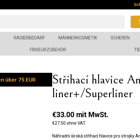
Sc
R
RASIERBEDARF
MÄNNERKOSMETIK
SCHEREN
FRISEURZUBEHÖR
TI
Střihací hlavice An
en über 75 EUR
liner+/Superliner
€33.00 mit MwSt.
€27.50 ohne VAT
Náhradní široká střihací hlavice pro strojky A