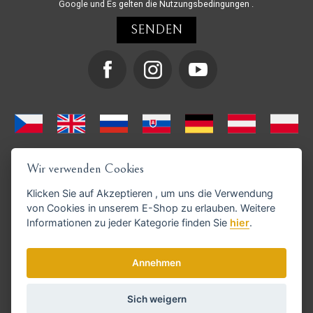
Google und
Es gelten die Nutzungsbedingungen
.
Wir verwenden Cookies
Klicken Sie auf
Akzeptieren
, um uns die Verwendung
von Cookies in unserem E-Shop zu erlauben. Weitere
Informationen zu jeder Kategorie finden Sie
hier
.
GoPay-Zahlungen möglich
Annehmen
Sich weigern
© Copyright 2026 haarschneide-maschinen.at