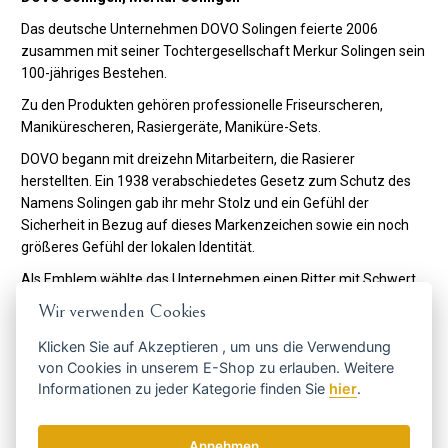
Das deutsche Unternehmen DOVO Solingen feierte 2006
zusammen mit seiner Tochtergesellschaft Merkur Solingen sein
100-jähriges Bestehen.
Zu den Produkten gehören professionelle Friseurscheren,
Manikürescheren, Rasiergeräte, Maniküre-Sets.
DOVO begann mit dreizehn Mitarbeitern, die Rasierer
herstellten. Ein 1938 verabschiedetes Gesetz zum Schutz des
Namens Solingen gab ihr mehr Stolz und ein Gefühl der
Sicherheit in Bezug auf dieses Markenzeichen sowie ein noch
größeres Gefühl der lokalen Identität.
Als Emblem wählte das Unternehmen einen Ritter mit Schwert
und Hammer, der tapfer die Märkte Westeuropas und
Wir verwenden Cookies
Nordamerikas eroberte.
Klicken Sie auf
Akzeptieren
, um uns die Verwendung
Dank der Masseneinführung des Elektrorasierers sucht die
von Cookies in unserem E-Shop zu erlauben. Weitere
Geschäftsführung der Firma DOVO nach einem zweiten
Informationen zu jeder Kategorie finden Sie
hier
.
Standbein und startet mit der Produktion von Haarscheren.
Damals besuchten die Techniker des Unternehmens persönlich
Friseursalons in Solingen und fragten die Friseure, welche
Annehmen