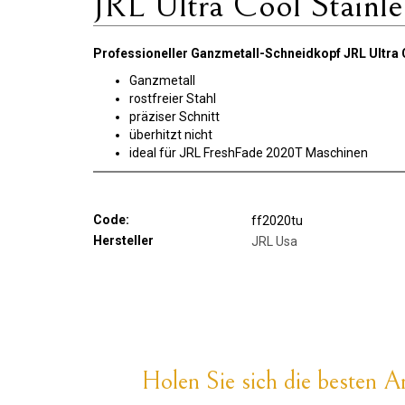
JRL Ultra Cool Stainl
Professioneller Ganzmetall-Schneidkopf JRL Ultra
Ganzmetall
rostfreier Stahl
präziser Schnitt
überhitzt nicht
ideal für JRL FreshFade 2020T Maschinen
Code:
ff2020tu
Hersteller
JRL Usa
Holen Sie sich die besten An