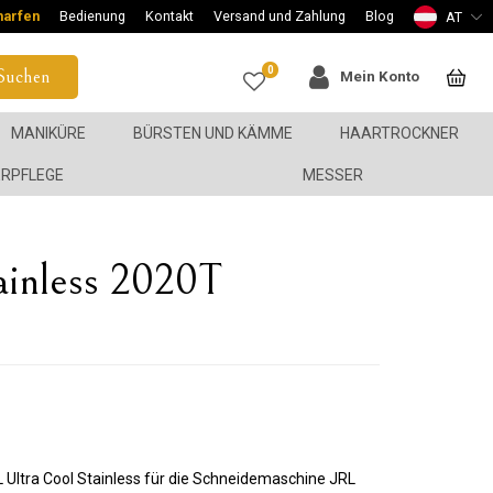
harfen
Bedienung
Kontakt
Versand und Zahlung
Blog
AT
0
Suchen
Mein Konto
MANIKÜRE
BÜRSTEN UND KÄMME
HAARTROCKNER
ERPFLEGE
MESSER
ainless 2020T
 Ultra Cool Stainless für die Schneidemaschine JRL