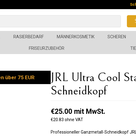
Sc
R
RASIERBEDARF
MÄNNERKOSMETIK
SCHEREN
FRISEURZUBEHÖR
TI
JRL Ultra Cool St
en über 75 EUR
Schneidkopf
€25.00 mit MwSt.
€20.83 ohne VAT
Professioneller Ganzmetall-Schneidkopf JRL