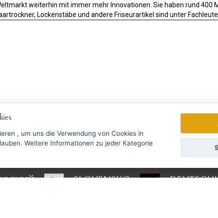
Weltmarkt weiterhin mit immer mehr Innovationen. Sie haben rund 400 Mi
 Haartrockner, Lockenstäbe und andere Friseurartikel sind unter Fach
ies
gebote rechtzeitig ...
ieren
, um uns die Verwendung von Cookies in
zu jeder Kategorie
S
Wir senden einmal pro Woche Nac
УССКИЙ
SLOVENSKO
DEUTSCH