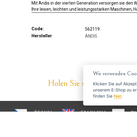
Mit Andis in der vierten Generation versorgen sie den 
Ihre leisen, leichten und leistungsstarken Maschinen,
Code:
562119
Hersteller
ANDIS
Wir verwenden Cook
Holen Sie sich die besten An
Klicken Sie auf
Akzept
unserem E-Shop zu erlauben. Weitere Informationen 
finden Sie
hier
.
ČESKY
ENGLISH
P