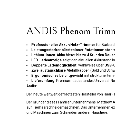
ANDIS Phenom Trim
Professioneller Akku-/Netz-Trimmer
für Barbers
Leistungsstarker bürstenloser Rotationsmotor
m
Lithium-Ionen-Akku
bietet
bis zu 4 Stunden Dauer
LED-Ladeanzeige
zeigt den aktuellen Akkustand in
Doppelte Lademöglichkeit:
wahlweise über
USB-C
Zwei austauschbare Metallkappen
(Gold und Schw
Ergonomisches Leichtgewicht
mit strukturiertem 
Lieferumfang:
Premium-Ladeständer, Universal-Net
Andis:
Der, heute weltweit gefragtesten Hersteller von Haar-,
Der Gründer dieses Familienunternehmens, Matthew And
auf Tierhaarschneidemaschinen. Das Unternehmen expa
und Maschinen zum Schneiden anderer Haustiere.