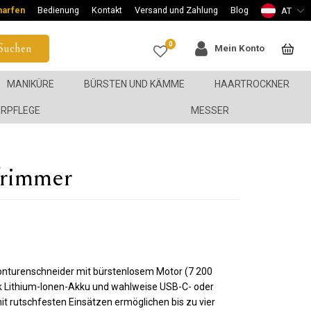
harfen
Bedienung
Kontakt
Versand und Zahlung
Blog
AT
0
Suchen
Mein Konto
MANIKÜRE
BÜRSTEN UND KÄMME
HAARTROCKNER
ERPFLEGE
MESSER
rimmer
Konturenschneider mit bürstenlosem Motor (7 200
nk Lithium-Ionen-Akku und wahlweise USB-C- oder
 rutschfesten Einsätzen ermöglichen bis zu vier