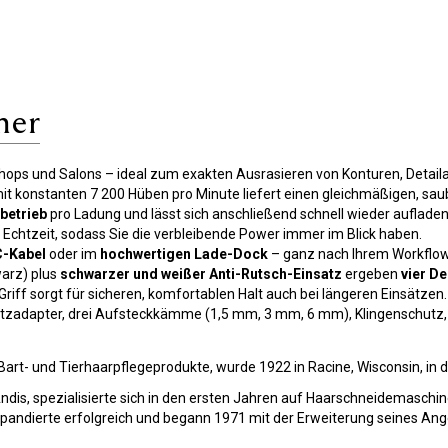
mer
hops und Salons – ideal zum exakten Ausrasieren von Konturen, Detaila
it konstanten 7 200 Hüben pro Minute liefert einen gleichmäßigen, saub
betrieb
pro Ladung und lässt sich anschließend schnell wieder aufladen
 Echtzeit, sodass Sie die verbleibende Power immer im Blick haben.
-Kabel
oder im
hochwertigen Lade-Dock
– ganz nach Ihrem Workflow
arz) plus
schwarzer und weißer Anti-Rutsch-Einsatz
ergeben
vier D
Griff sorgt für sicheren, komfortablen Halt auch bei längeren Einsätzen.
zadapter, drei Aufsteckkämme (1,5 mm, 3 mm, 6 mm), Klingenschutz, 
 Bart- und Tierhaarpflegeprodukte, wurde 1922 in Racine, Wisconsin, in
is, spezialisierte sich in den ersten Jahren auf Haarschneidemaschin
ndierte erfolgreich und begann 1971 mit der Erweiterung seines Ange