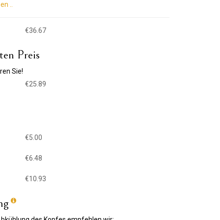
en ..
€36.67
ten Preis
ren Sie!
€25.89
€5.00
€6.48
€10.93
ung
 Abkühlung des Kopfes empfehlen wir: