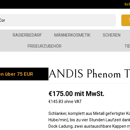
Sc
R
RASIERBEDARF
MÄNNERKOSMETIK
SCHEREN
FRISEURZUBEHÖR
TI
ANDIS Phenom T
en über 75 EUR
€175.00 mit MwSt.
€145.83 ohne VAT
Schlanker, komplett aus Metall gefertigter 
Hübe/min), bis zu vier Stunden Laufzeit da
Dock-Ladung; zwei austauschbare Kappen mit