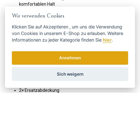
komfortablen Halt
P
Betriebsspannung 100-240 V / 50-60 Hz
- geeignet für
Wir verwenden Cookies
Reisen
ZERO GAP Einstellung
- verstellbarer Schneidkopf für
Klicken Sie auf
Akzeptieren
, um uns die Verwendung
besonders präzise Arbeiten
von Cookies in unserem E-Shop zu erlauben. Weitere
Professionelles Aussehen und Leistung
- elegantes
Informationen zu jeder Kategorie finden Sie
hier
.
Werkzeug für den Friseursalon und den anspruchsvollen
Heimgebrauch
Annehmen
Im Paket finden Sie
Konturenschneider
ROVRA Super Cut Trimmer
Sich weigern
Ladestation
USB-C Ladekabel
2× Ersatzabdeckung
3× Zusatzkamm:
1,5mm, 3mm, 6mm
Öl für Schneidkopf
Reinigungsbürste
Schraubendreher
⚠️
Hinweis:
Steckdosenadapter nicht enthalten.
ROVRA Super Cut Trimmer = scharfe