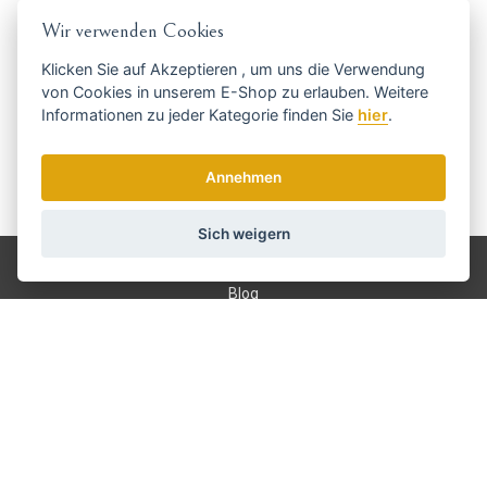
Holen Sie sich die besten Angebote
Wir verwenden Cookies
rechtzeitig ...
Klicken Sie auf
Akzeptieren
, um uns die Verwendung
von Cookies in unserem E-Shop zu erlauben. Weitere
Informationen zu jeder Kategorie finden Sie
hier
.
Annehmen
Wir senden einmal pro Woche Nachrichten und Rabatte.
Wie verwenden wir Ihre Daten?
Sich weigern
Versand und Zahlung
Blog
Scharfen
Bedienung
Kontakt
Über uns
Geschäftsbedingungen