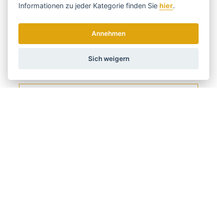
Informationen zu jeder Kategorie finden Sie
hier
.
Werkstoff
Mit Naturborsten
JA
Annehmen
Holen Sie sich die besten Angebote
Sich weigern
rechtzeitig ...
Wir senden einmal pro Woche Nachrichten und Rabatte.
Wie verwenden wir Ihre Daten?
Versand und Zahlung
Blog
Scharfen
Bedienung