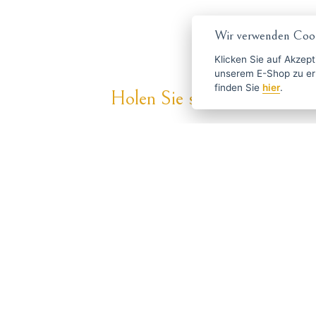
Wir verwenden Cook
Klicken Sie auf
Akzept
unserem E-Shop zu erlauben. Weitere Informationen 
finden Sie
hier
.
Holen Sie sich die besten An
ČESKY
ENGLISH
P
Über Haarschneide-
Haben S
maschinen.at
info
Versand und Zahlung
Blog