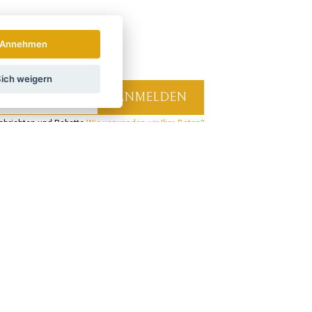
Annehmen
ich weigern
hrichten und Rabatte.
Wie verwenden wir Ihre Daten?
LAND
ÖSTERREICH
POLSKA
Verbinden Sie sich mit uns:
Verpassen Sie keine Neuigkeiten