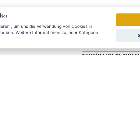
ies
ieren
, um uns die Verwendung von Cookies in
zu jeder Kategorie
S
gebote rechtzeitig ...
Wir senden einmal pro Woche Nac
УССКИЙ
SLOVENSKO
DEUTSCH
ie Fragen?
Schreiben Sie uns
@haarschneide-maschinen.at