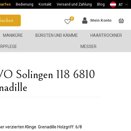
harfen
Bedienung
Kontakt
Versand und Zahlung
Blog
AT
0
Suchen
Mein Konto
MANIKÜRE
BÜRSTEN UND KÄMME
HAARTROCKNER
ERPFLEGE
MESSER
O Solingen 118 6810
adille
r verzierten Klinge. Grenadille Holzgriff. 6/8