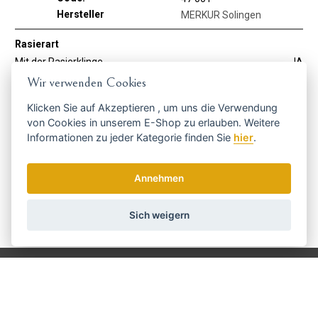
Hersteller
MERKUR Solingen
Rasierart
Mit der Rasierklinge
JA
Wir verwenden Cookies
Holen Sie sich die besten Angebote
Klicken Sie auf
Akzeptieren
, um uns die Verwendung
von Cookies in unserem E-Shop zu erlauben. Weitere
rechtzeitig ...
Informationen zu jeder Kategorie finden Sie
hier
.
Annehmen
Sich weigern
Wir senden einmal pro Woche Nachrichten und Rabatte.
Wie verwenden wir Ihre Daten?
Versand und Zahlung
Blog
Scharfen