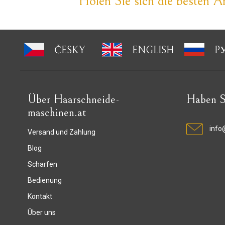
Holen Sie sich die besten An
ČESKY
ENGLISH
P
Über Haarschneide-
Haben S
maschinen.at
info
Versand und Zahlung
Blog
Scharfen
Bedienung
Kontakt
Über uns