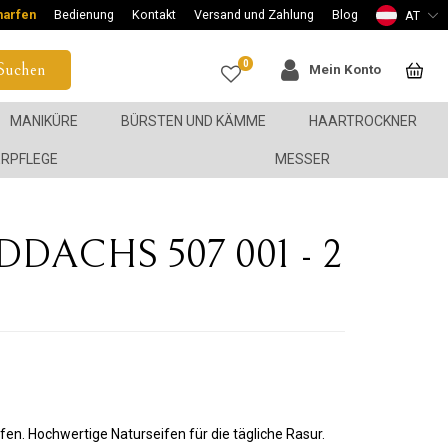
harfen
Bedienung
Kontakt
Versand und Zahlung
Blog
AT
0
Suchen
Mein Konto
MANIKÜRE
BÜRSTEN UND KÄMME
HAARTROCKNER
ERPFLEGE
MESSER
LDDACHS 507 001 - 2
en. Hochwertige Naturseifen für die tägliche Rasur.