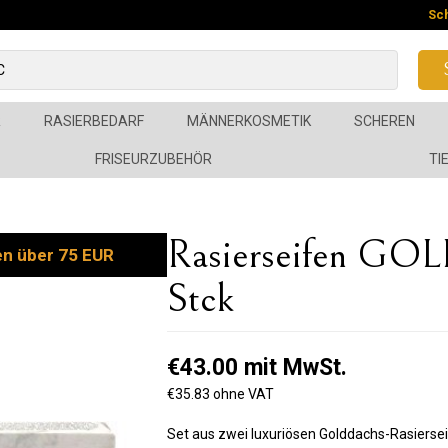
Sc
R
RASIERBEDARF
MÄNNERKOSMETIK
SCHEREN
FRISEURZUBEHÖR
TI
Rasierseifen GO
en über 75 EUR
Stck
€43.00 mit MwSt.
€35.83 ohne VAT
Set aus zwei luxuriösen Golddachs-Rasierseif