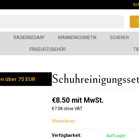
Sc
R
RASIERBEDARF
MÄNNERKOSMETIK
SCHEREN
FRISEURZUBEHÖR
TI
Schuhreinigungss
en über 75 EUR
€8.50 mit MwSt.
€7.08 ohne VAT
Weiterlesen ..
Verfügbarkeit:
Auf Lager