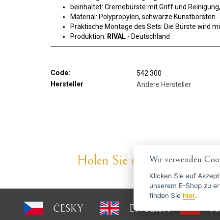
beinhaltet: Cremebürste mit Griff und Reinigung,
Material: Polypropylen, schwarze Kunstborsten
Praktische Montage des Sets: Die Bürste wird mi
Produktion:
RIVAL
- Deutschland
Code:
542 300
Hersteller
Andere Hersteller
Holen Sie sich die besten An
Wir verwenden Cook
Klicken Sie auf
Akzept
unserem E-Shop zu erlauben. Weitere Informationen 
finden Sie
hier
.
ČESKY
ENGLISH
P