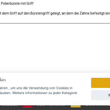
 Polierbürste mit Griff
t dem Griff auf den Bürstengriff gelegt, an dem die Zähne befestigt si
gebote rechtzeitig ...
ies
ieren
, um uns die Verwendung von Cookies in
Wir senden einmal pro Woche Nac
zu jeder Kategorie
S
УССКИЙ
SLOVENSKO
DEUTSCH