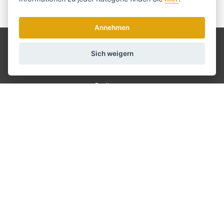
Wir senden einmal pro Woche Nachrichten und Rabatte.
Wie verwenden wir Ihre Daten?
Annehmen
Versand und Zahlung
Sich weigern
Blog
Scharfen
Bedienung
Kontakt
Über uns
Geschäftsbedingungen
GDPR
info@haarschneide-
maschinen.at