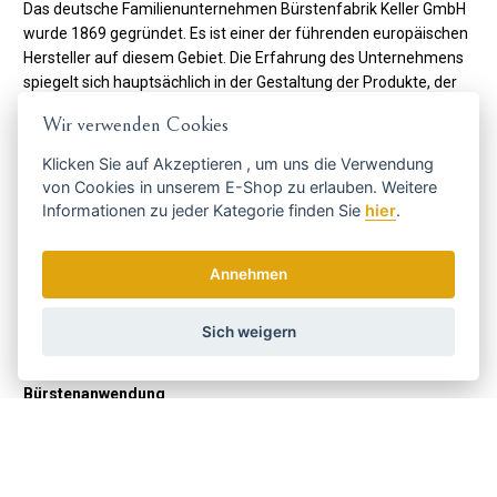
Das deutsche Familienunternehmen Bürstenfabrik Keller GmbH
wurde 1869 gegründet. Es ist einer der führenden europäischen
Hersteller auf diesem Gebiet. Die Erfahrung des Unternehmens
spiegelt sich hauptsächlich in der Gestaltung der Produkte, der
Auswahl der verwendeten Materialien und der
Wir verwenden Cookies
Zusammensetzung des Sortiments wider. Im breiten Angebot
finden Sie runde Holzblasbürsten, flache Holzbürsten mit
Klicken Sie auf
Akzeptieren
, um uns die Verwendung
Naturborsten, flache und runde Kunststoffbürsten mit Polyamid.
von Cookies in unserem E-Shop zu erlauben. Weitere
Borsten. Keller spiegelt die Anforderungen an Produkte im 21.
Informationen zu jeder Kategorie finden Sie
hier
.
Jahrhundert mit einer stärkeren Kundenorientierung wider. Die
hohe Priorität des Unternehmens liegt auf
ökologischen und
Annehmen
ethischen
Grundsätzen. Seit 2008 sind sie FSC®-zertifiziert.
Code:
221 30 20
Sich weigern
Hersteller
Keller Bürsten
Bürstenanwendung
Für Haare
JA
Für das Badezimmer
JA
Werkstoff