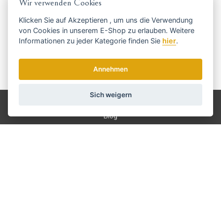
Wir verwenden Cookies
rechtzeitig ...
Klicken Sie auf
Akzeptieren
, um uns die Verwendung
von Cookies in unserem E-Shop zu erlauben. Weitere
Informationen zu jeder Kategorie finden Sie
hier
.
Annehmen
Wir senden einmal pro Woche Nachrichten und Rabatte.
Wie verwenden wir Ihre Daten?
Sich weigern
Versand und Zahlung
Blog
Scharfen
Bedienung
Kontakt
Über uns
Geschäftsbedingungen
GDPR