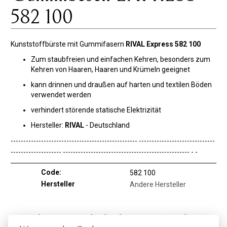
582 100
Kunststoffbürste mit Gummifasern
RIVAL Express 582 100
Zum staubfreien und einfachen Kehren, besonders zum
Kehren von Haaren, Haaren und Krümeln geeignet
kann drinnen und draußen auf harten und textilen Böden
verwendet werden
verhindert störende statische Elektrizität
Hersteller:
RIVAL
- Deutschland
-------------------------------------------------- ------------------------------
-------------------- -------------------------------------------------- - -
Code:
582 100
Hersteller
Andere Hersteller
Holen Sie sich die besten Angebote