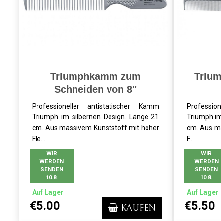
Triumphkamm zum
Triu
Schneiden von 8"
Professioneller antistatischer Kamm
Professio
Triumph im silbernen Design. Länge 21
Triumph im
cm. Aus massivem Kunststoff mit hoher
cm. Aus m
Fle...
F...
WIR
WIR
WERDEN
WERDEN
SENDEN
SENDEN
10.8.
10.8.
Auf Lager
Auf Lager
€5.00
€5.50
KAUFEN