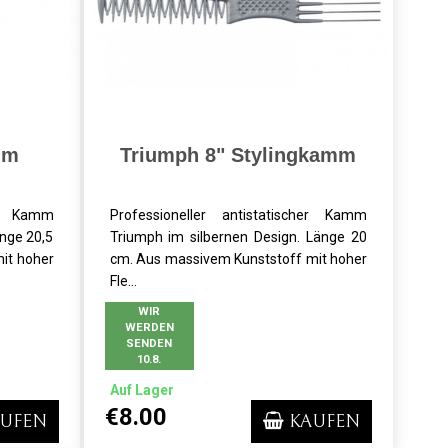
mm
Triumph 8" Stylingkamm
her Kamm
Professioneller antistatischer Kamm
änge 20,5
Triumph im silbernen Design. Länge 20
it hoher
cm. Aus massivem Kunststoff mit hoher
Fle...
WIR
WERDEN
SENDEN
10.8.
Auf Lager
€8.00
UFEN
KAUFEN