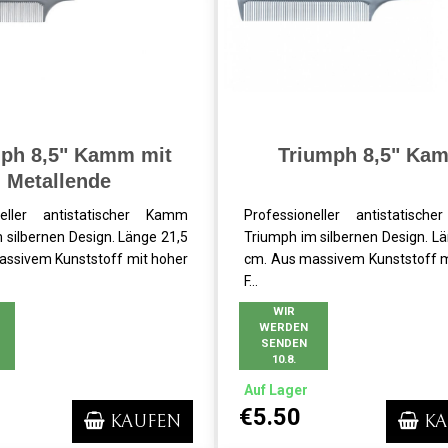
mph 8,5" Kamm mit
Triumph 8,5" Ka
Metallende
neller antistatischer Kamm
Professioneller antistatisc
 silbernen Design. Länge 21,5
Triumph im silbernen Design. L
assivem Kunststoff mit hoher
cm. Aus massivem Kunststoff m
F...
WIR
WERDEN
SENDEN
10.8.
Auf Lager
€5.50
KAUFEN
KA