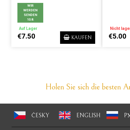
WIR
WERDEN
SENDEN
10.8.
Auf Lager
Nicht lage
€7.50
€5.00
KAUFEN
Holen Sie sich die besten An
ČESKY
ENGLISH
P