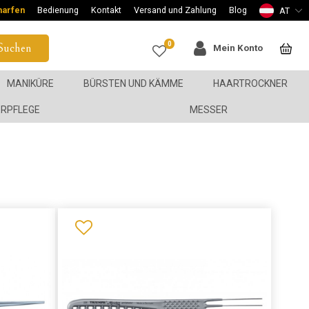
harfen
Bedienung
Kontakt
Versand und Zahlung
Blog
AT
0
Suchen
Mein Konto
MANIKÜRE
BÜRSTEN UND KÄMME
HAARTROCKNER
ERPFLEGE
MESSER