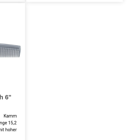
h 6"
her Kamm
änge 15,2
it hoher